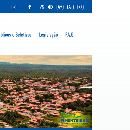
(A+)
(A-)
(↺)
blicos e Seletivos
Legislação
F.A.Q