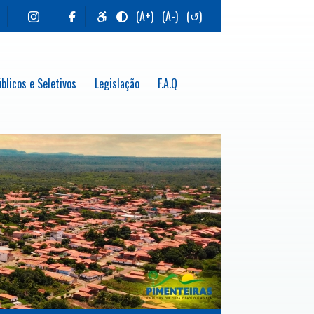
(A+)
(A-)
(↺)
blicos e Seletivos
Legislação
F.A.Q