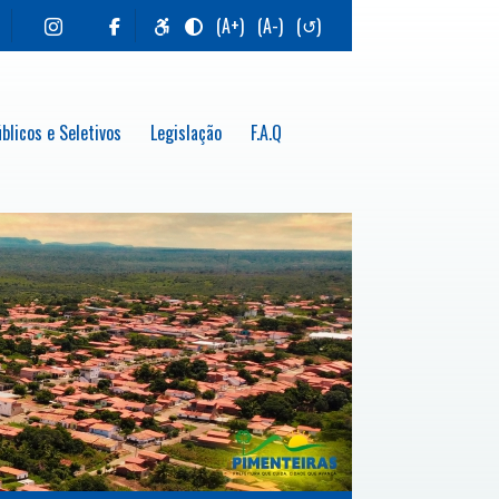
(A+)
(A-)
(↺)
blicos e Seletivos
Legislação
F.A.Q