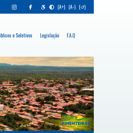
(A+)
(A-)
(↺)
blicos e Seletivos
Legislação
F.A.Q