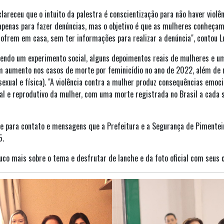
clareceu que o intuito da palestra é conscientização para não haver viol
penas para fazer denúncias, mas o objetivo é que as mulheres conheçam 
sofrem em casa, sem ter informações para realizar a denúncia", contou L
ntendo um experimento social, alguns depoimentos reais de mulheres e
 aumento nos casos de morte por feminicídio no ano de 2022, além de 
 sexual e física). "A violência contra a mulher produz consequências emoc
al e reprodutivo da mulher, com uma morte registrada no Brasil a cada 
fone para contato e mensagens que a Prefeitura e a Segurança de Piment
5.
co mais sobre o tema e desfrutar de lanche e da foto oficial com seus c