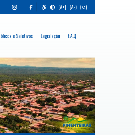
(A+)
(A-)
(↺)
blicos e Seletivos
Legislação
F.A.Q